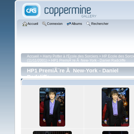
Accueil
Connexion
Albums
Rechercher
Accueil
>
Harry Potter à l'Ecole des Sorciers
>
HP Ecole des Sorci
(11/11/2001)
>
HP1 PremiÃ¨re Ã New-York - Daniel Radcliffe
HP1 PremiÃ¨re Ã New-York - Daniel
Radcliffe