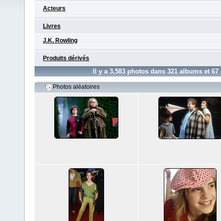
Acteurs
Livres
J.K. Rowling
Produits dérivés
Il y a
3,583
photos dans
321
albums et
67
Photos aléatoires