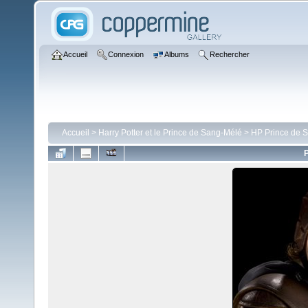
Accueil
Connexion
Albums
Rechercher
Accueil
>
Harry Potter et le Prince de Sang-Mélé
>
HP Prince de 
P