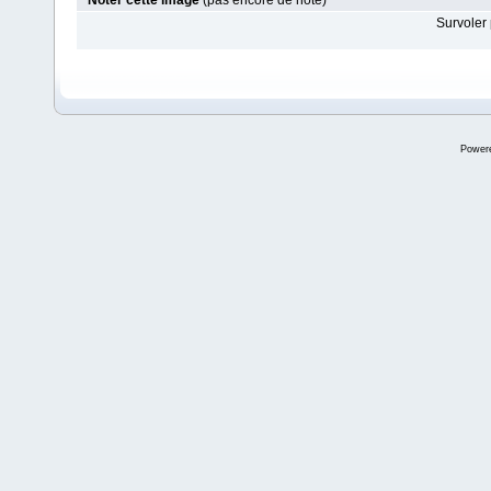
Noter cette image
(pas encore de note)
Survoler 
Power