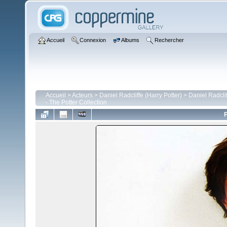
Accueil
Connexion
Albums
Rechercher
Accueil
>
Acteurs
>
Daniel Radcliffe (Harry Potter)
>
Daniel Radcli
- The Potter Collection
P