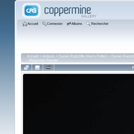
Accueil
Connexion
Albums
Rechercher
Accueil
>
Acteurs
>
Daniel Radcliffe (Harry Potter)
>
Daniel Radcli
- Magazine Parade
P