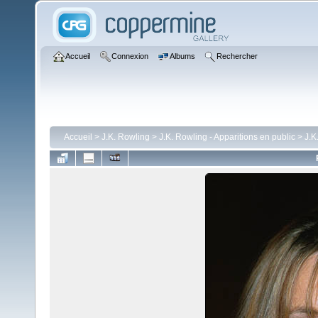
Accueil
Connexion
Albums
Rechercher
Accueil
>
J.K. Rowling
>
J.K. Rowling - Apparitions en public
>
J.K