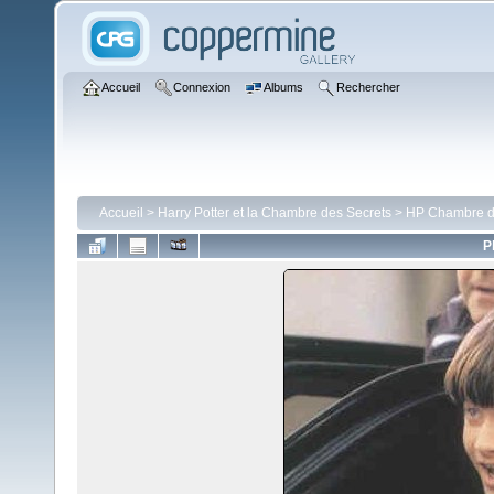
Accueil
Connexion
Albums
Rechercher
Accueil
>
Harry Potter et la Chambre des Secrets
>
HP Chambre de
P