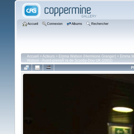
Accueil
Connexion
Albums
Rechercher
Accueil
>
Acteurs
>
Emma Watson (Hermione Granger)
>
Emma Wat
Watson - Avant-premiÃ¨re de Scooby-Doo UK (2002)
P