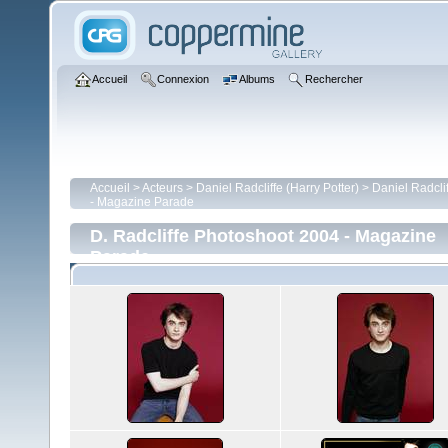
Accueil
Connexion
Albums
Rechercher
Accueil
>
Acteurs
>
Daniel Radcliffe (Harry Potter)
>
Daniel Radcli
- Magazine Parade
D. Radcliffe Photoshoot 2004 - Magazine
Parade