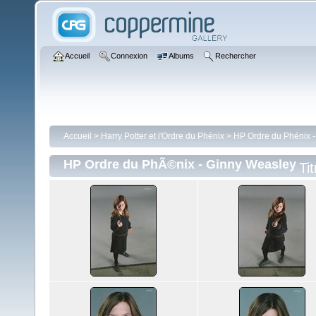
Accueil
Connexion
Albums
Rechercher
Accueil
>
Harry Potter et l'Ordre du Phénix
>
HP Ordre du Phénix 
HP Ordre du PhÃ©nix - Ginny Weasley
Tit