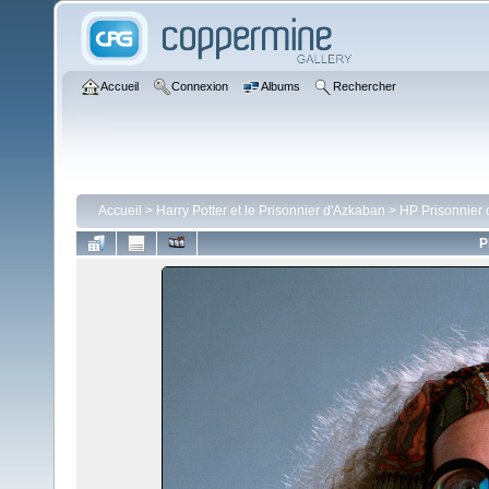
Accueil
Connexion
Albums
Rechercher
Accueil
>
Harry Potter et le Prisonnier d'Azkaban
>
HP Prisonnier
P