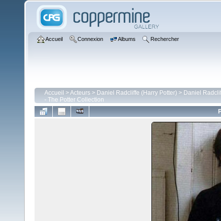
Accueil
Connexion
Albums
Rechercher
Accueil
>
Acteurs
>
Daniel Radcliffe (Harry Potter)
>
Daniel Radcli
- The Potter Collection
P