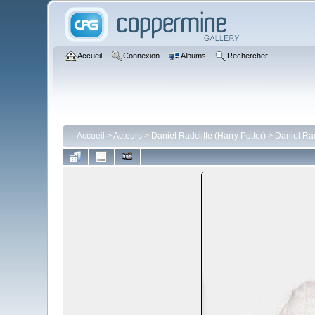
Accueil
Connexion
Albums
Rechercher
Accueil
>
Acteurs
>
Daniel Radcliffe (Harry Potter)
>
Daniel Rad