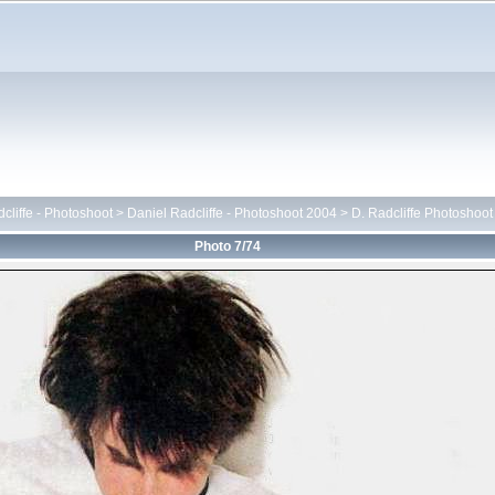
cliffe - Photoshoot
>
Daniel Radcliffe - Photoshoot 2004
>
D. Radcliffe Photoshoot
Photo 7/74