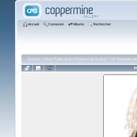
Accueil
Connexion
Albums
Rechercher
Accueil
>
Harry Potter et les Reliques de la Mort
>
HP Reliques de
P