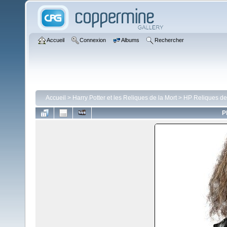
Accueil
Connexion
Albums
Rechercher
Accueil
>
Harry Potter et les Reliques de la Mort
>
HP Reliques de
P