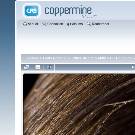
Accueil
Connexion
Albums
Rechercher
Accueil
>
Harry Potter et le Prince de Sang-Mélé
>
HP Prince de 
P