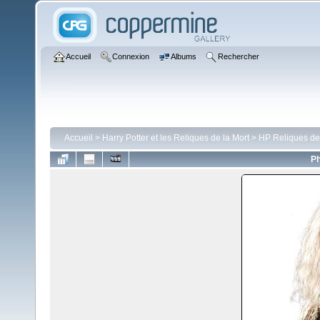
Accueil
Connexion
Albums
Rechercher
Accueil
>
Harry Potter et les Reliques de la Mort
>
HP Reliques de
Ph