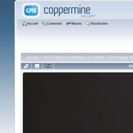
Accueil
Connexion
Albums
Rechercher
Accueil
>
Harry Potter et les Reliques de la Mort
>
HP Reliques de
Ph