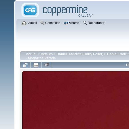
Accueil
Connexion
Albums
Rechercher
Accueil
>
Acteurs
>
Daniel Radcliffe (Harry Potter)
>
Daniel Radcli
- Magazine Parade
P