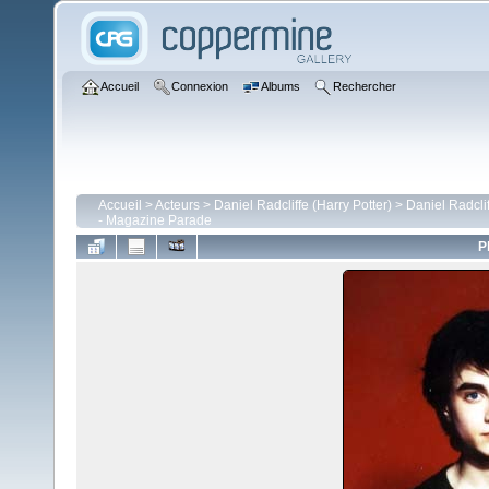
Accueil
Connexion
Albums
Rechercher
Accueil
>
Acteurs
>
Daniel Radcliffe (Harry Potter)
>
Daniel Radcli
- Magazine Parade
P