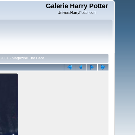
Galerie Harry Potter
UniversHarryPotter.com
t 2001 - Magazine The Face