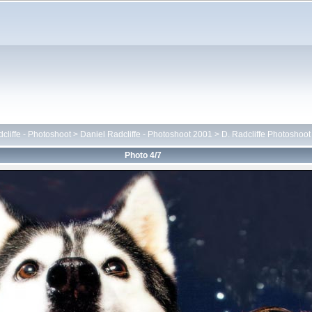
cliffe - Photoshoot
>
Daniel Radcliffe - Photoshoot 2001
>
D. Radcliffe Photoshoo
Photo 4/7