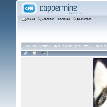
Accueil
Connexion
Albums
Rechercher
Accueil
>
Acteurs
>
Daniel Radcliffe (Harry Potter)
>
Daniel Rad