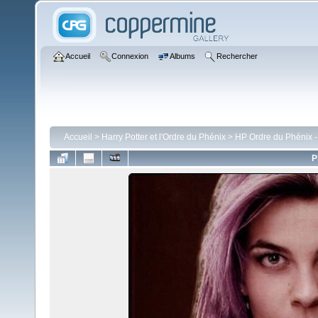
Accueil
Connexion
Albums
Rechercher
Accueil
>
Harry Potter et l'Ordre du Phénix
>
HP Ordre du Phénix 
P