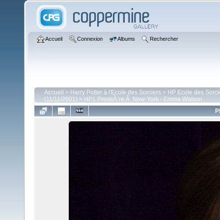
Accueil
Connexion
Albums
Rechercher
Accueil
>
Harry Potter à l'Ecole des Sorciers
>
HP Ecole des Sorci
(11/11/2001)
>
HP1 PremiÃ¨re Ã New-York - Emma Watson
P