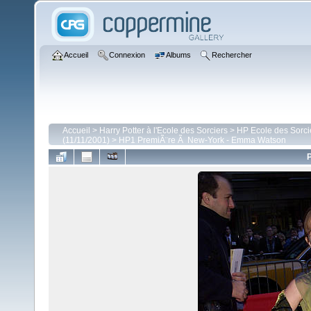
Accueil
Connexion
Albums
Rechercher
Accueil
>
Harry Potter à l'Ecole des Sorciers
>
HP Ecole des Sorci
(11/11/2001)
>
HP1 PremiÃ¨re Ã New-York - Emma Watson
P