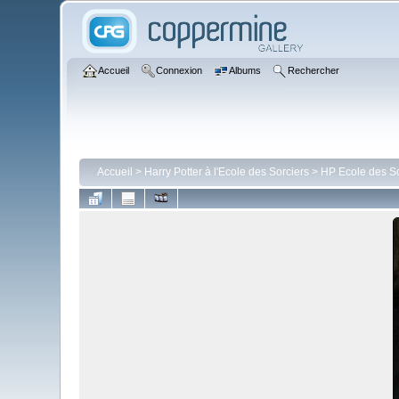
Accueil
Connexion
Albums
Rechercher
Accueil
>
Harry Potter à l'Ecole des Sorciers
>
HP Ecole des So