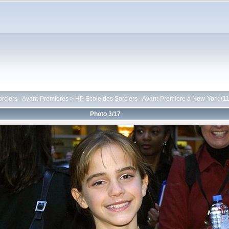
rciers - Avant-Premières
>
HP Ecole des Sorciers - Avant-Première à New-York (1
Photo 3/17