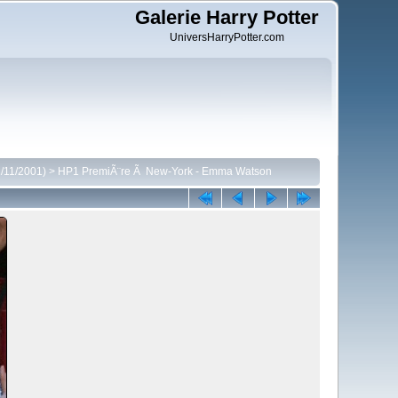
Galerie Harry Potter
UniversHarryPotter.com
1/11/2001)
>
HP1 PremiÃ¨re Ã New-York - Emma Watson