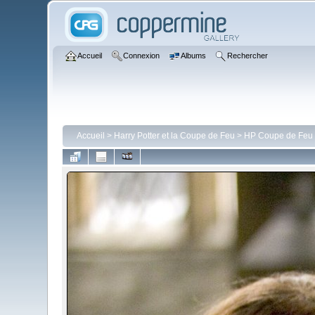
Accueil
Connexion
Albums
Rechercher
Accueil
>
Harry Potter et la Coupe de Feu
>
HP Coupe de Feu -